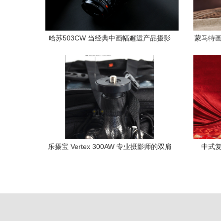
哈苏503CW 当经典中画幅邂逅产品摄影
蒙马特画
的永恒艺术
乐摄宝 Vertex 300AW 专业摄影师的双肩
中式
伙伴，北京久钰久数码贸易有限公司详解