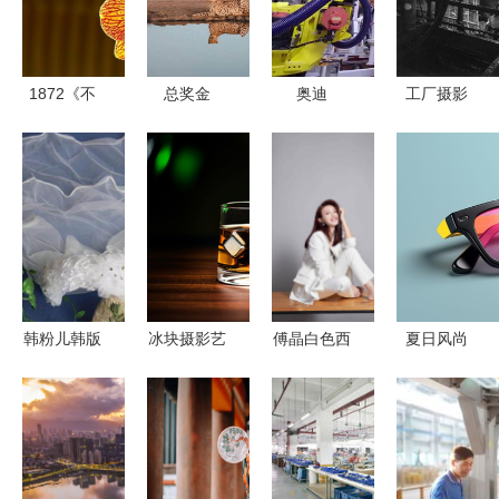
1872《不
总奖金
奥迪
工厂摄影
老松:纪实
4000美
etronsuv德
摄影》兰韵
元，2026
国汽车厂生
飘香! 摄影
年1839奖
产线真实拍
年度摄影师
摄
大赛征稿启
动
韩粉儿韩版
冰块摄影艺
傅晶白色西
夏日风尚
儿童头纱
术 产品商
装写真 化
墨镜与遮阳
点亮每个女
业摄影师的
身“霸道女
镜的实用摄
孩的梦幻童
心得分享
总裁”气场
影构图技巧
年
十足以简约
与审美提升