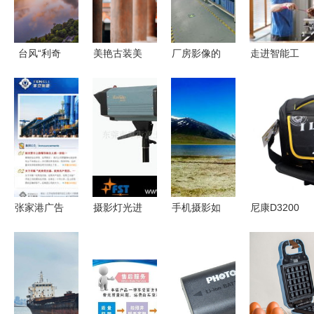
塑传奇
台风“利奇
美艳古装美
厂房影像的
走进智能工
马”生成前
女 演绎古
力量 深圳
厂，发现智
后 福州朝
典唯美与现
东莞制衣车
造之美——
霞奇观与专
代摄影的极
间拍摄纪实
新明珠摄影
业摄影摄像
致融合
大赛圆满举
服务的重要
行
意义
张家港广告
摄影灯光进
手机摄影如
尼康D3200
摄影公司
化论｜从富
何拍出高级
守护者 探
以视觉力量
士通三组产
感 从技巧
秘高品质单
赋能企业品
品看科技玩
到美学的全
肩摄影包的
牌形象
家的室内棚
面指南
设计哲学与
拍变革
实用性能