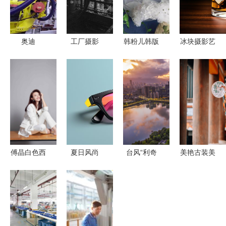
奥迪
工厂摄影
韩粉儿韩版
冰块摄影艺
etronsuv德
儿童头纱
术 产品商
国汽车厂生
点亮每个女
业摄影师的
产线真实拍
孩的梦幻童
心得分享
摄
年
傅晶白色西
夏日风尚
台风“利奇
美艳古装美
装写真 化
墨镜与遮阳
马”生成前
女 演绎古
身“霸道女
镜的实用摄
后 福州朝
典唯美与现
总裁”气场
影构图技巧
霞奇观与专
代摄影的极
十足以简约
与审美提升
业摄影摄像
致融合