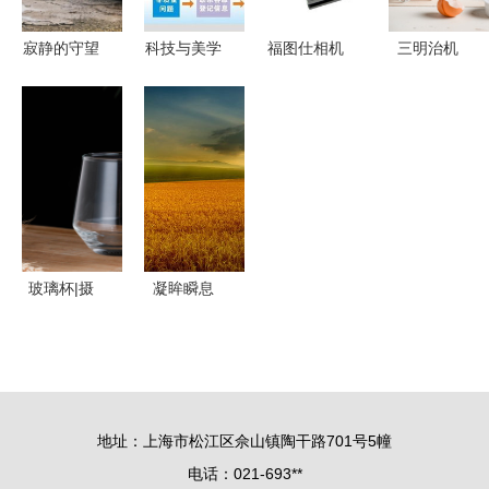
寂静的守望
科技与美学
福图仕相机
三明治机
海边沉船独
融合 新版
电池 为影
器|摄影|产
白
三星
像赋能的优
品|17MissYE
GrandDous
质之选
翻盖手机壳
评测与分析
玻璃杯|摄
凝眸瞬息
影|产品|摄
捕捉大自然
影师阿木
的绝美诗篇
地址：上海市松江区佘山镇陶干路701号5幢
电话：021-693**