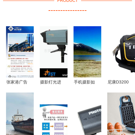
PRODUCT
----------------
张家港广告
摄影灯光进
手机摄影如
尼康D3200
摄影公司
化论｜从富
何拍出高级
守护者 探
以视觉力量
士通三组产
感 从技巧
秘高品质单
赋能企业品
品看科技玩
到美学的全
肩摄影包的
牌形象
家的室内棚
面指南
设计哲学与
拍变革
实用性能