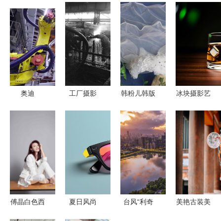
奥迪
工厂摄影
韩粉儿韩版
冰块摄影艺
etronsuv德
儿童头纱
术 产品商
国汽车厂生
点亮每个女
业摄影师的
产线真实拍
孩的梦幻童
心得分享
摄
年
傅晶白色西
夏日风尚
台风“利奇
美艳古装美
装写真 化
墨镜与遮阳
马”生成前
女 演绎古