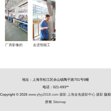
身“霸道女
镜的实用摄
后 福州朝
典唯美与现
总裁”气场
影构图技巧
霞奇观与专
代摄影的极
十足以简约
与审美提升
业摄影摄像
致融合
塑传奇
服务的重要
意义
厂房影像的
走进智能工
力量 深圳
厂，发现智
东莞制衣车
造之美——
间拍摄纪实
新明珠摄影
大赛圆满举
地址：上海市松江区佘山镇陶干路701号5幢
行
电话：021-693**
Copyright © 2026
www.yfyy2018.com
摄影
上海金兔摄影中心
摄影
版权
所有
Sitemap